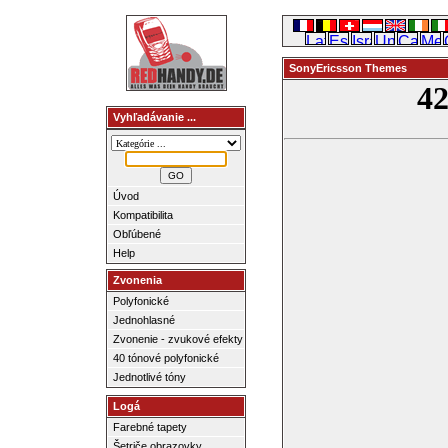
SonyEricsson Themes
Vyhľadávanie ...
Úvod
Kompatibilita
Obľúbené
Help
Zvonenia
Polyfonické
Jednohlasné
Zvonenie - zvukové efekty
40 tónové polyfonické
Jednotlivé tóny
Logá
Farebné tapety
Šetriče obrazovky