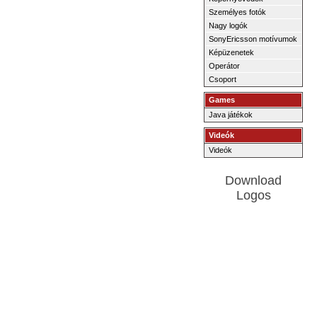
Személyes fotók
Nagy logók
SonyEricsson motívumok
Képüzenetek
Operátor
Csoport
Games
Java játékok
Videók
Videók
Download
Logos