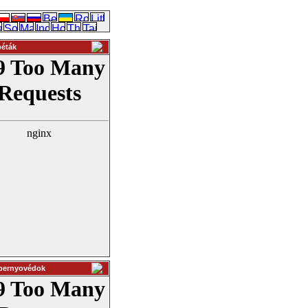
péták
pernyovédok