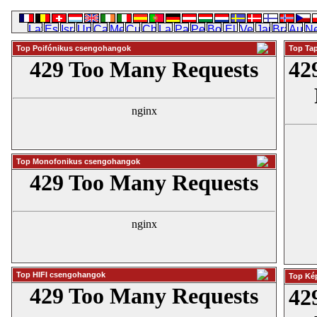
Top Poifónikus csengohangok
Top Ta
Top Monofonikus csengohangok
Top HIFI csengohangok
Top Ké