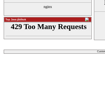
Top Java játékok
Customiz