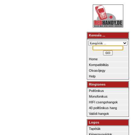
Keresés ...
Home
Kompatibilitás
Olvasójegy
Help
Ringtones
Poifónikus
Monofonikus
HIFI csengohangok
40 polifónikus hang
Valódi hangok
Logos
Tapéták
Képernyovédok