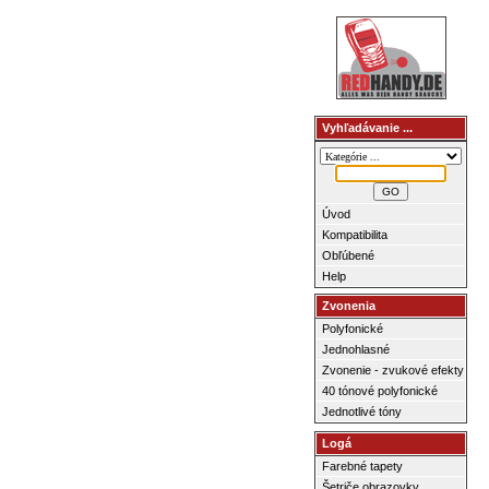
Vyhľadávanie ...
Úvod
Kompatibilita
Obľúbené
Help
Zvonenia
Polyfonické
Jednohlasné
Zvonenie - zvukové efekty
40 tónové polyfonické
Jednotlivé tóny
Logá
Farebné tapety
Šetriče obrazovky