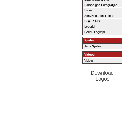
Personīgās Fotogrāfijas
Bildes
SonyEricsson Tēmas
Bil�u SMS
Logotipi
Grupu Logotipi
Spēles
Java Spēles
Videos
Videos
Download
Logos