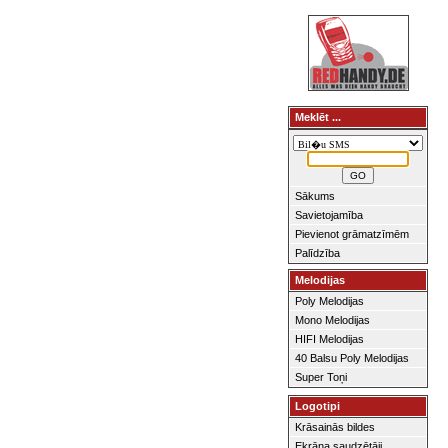
Meklēt ...
Sākums
Savietojamība
Pievienot grāmatzīmēm
Palīdzība
Melodijas
Poly Melodijas
Mono Melodijas
HIFI Melodijas
40 Balsu Poly Melodijas
Super Toņi
Logotipi
Krāsainās bildes
Ekrāna saudzētāji