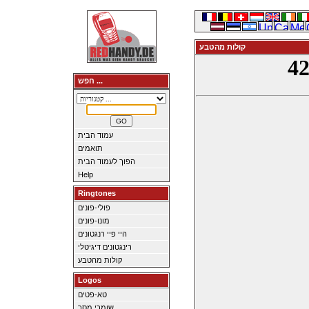
קולות מהטבע
חפש ...
עמוד הבית
תואמים
הפוך לעמוד הבית
Help
Ringtones
פולי-פונים
מונו-פונים
היי פיי רנגטונים
רינגטונים דיגיטלי
קולות מהטבע
Logos
טא-פטים
שומרי מסך